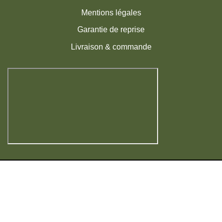
Mentions légales
Garantie de reprise
Livraison & commande
Visa
MasterCard
American
PayPal
Express
|
Copyright 2026 ©
La Pépinière du Fruitier
Français