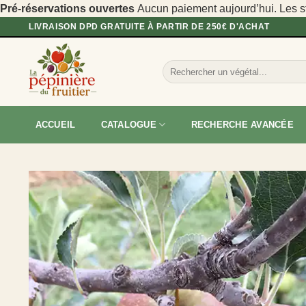
Pré-réservations ouvertes
Aucun paiement aujourd’hui. Les sto
Passer
LIVRAISON DPD GRATUITE À PARTIR DE 250€ D'ACHAT
au
contenu
Recherche
pour :
ACCUEIL
CATALOGUE
RECHERCHE AVANCÉE