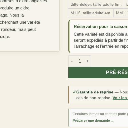
 pommes à cidre anglaises.
Bittenfelder, taille adulte 6m.
roduire un cidre
M116, taille adulte 4m.
MM111,
lage. Nous la
herchant une variété
Réservation pour la saison
a rondeur, mais peut
Cette variété est disponible à
cidre.
seront expédiés à partir de f
l’arrachage et l’entrée en repo
quantité de Pommier à cidre 'D
PRÉ-RÉ
✓
Garantie de reprise
—
Nous
cas de non-reprise.
Voir les
Certaines formes ou certains porte-g
→
Préparer une demande