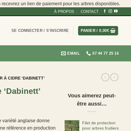
s recevrez un lien de paiement pour les arbres disponibles.
À PROPOS
CONTACT
SE CONNECTER / S’INSCRIRE
PANIER /
0,00
€
EMAIL
07 44 77 25 16
 À CIDRE ‘DABINETT’
 ‘Dabinett’
Vous aimerez peut-
être aussi…
tte variété anglaise donne
Filet de protection
ne référence en production
pour arbres fruitiers