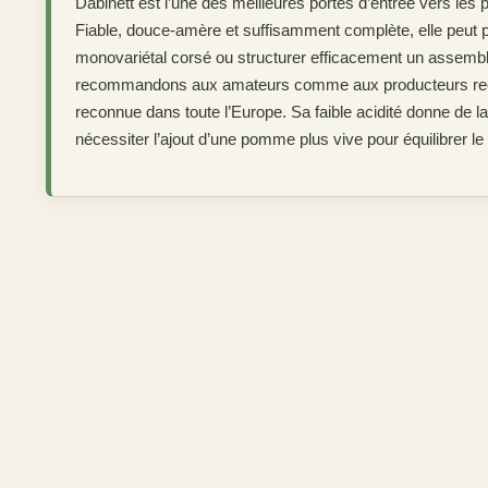
Dabinett est l’une des meilleures portes d’entrée vers les
Fiable, douce-amère et suffisamment complète, elle peut p
monovariétal corsé ou structurer efficacement un assemb
recommandons aux amateurs comme aux producteurs rec
reconnue dans toute l’Europe. Sa faible acidité donne de l
nécessiter l’ajout d’une pomme plus vive pour équilibrer le 