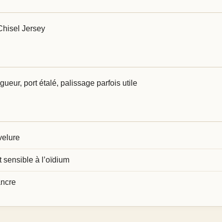
Chisel Jersey
ueur, port étalé, palissage parfois utile
velure
sensible à l’oïdium
ancre