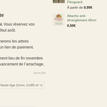
Flexguard
À partir de
0,95
€
te
Attache anti-
étranglement 40cm
i.
Vous réservez vos
0,50
€
ébut août.
merons les arbres
un lien de paiement.
ment lieu de fin novembre
’avancement de l’arrachage.
EFFACER
Haute-tige (tronc 1m80 et +)