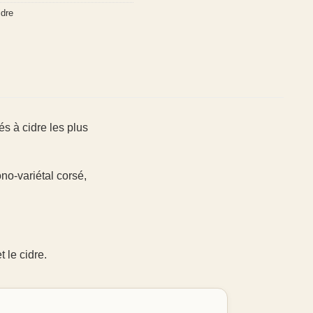
dre
és à cidre les plus
no-variétal corsé,
 le cidre.