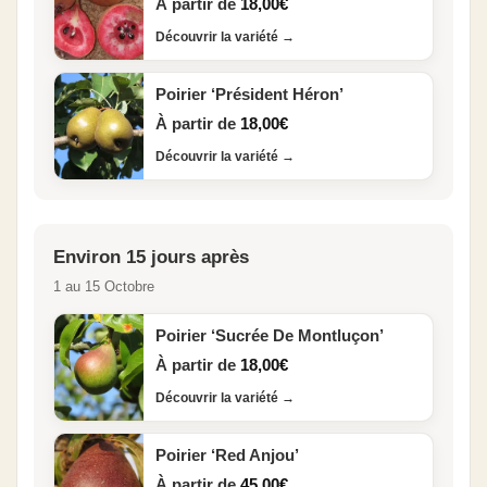
À partir de
18,00
€
Découvrir la variété
→
Poirier ‘Président Héron’
À partir de
18,00
€
Découvrir la variété
→
Environ 15 jours après
1 au 15 Octobre
Poirier ‘Sucrée De Montluçon’
À partir de
18,00
€
Découvrir la variété
→
Poirier ‘Red Anjou’
À partir de
45,00
€