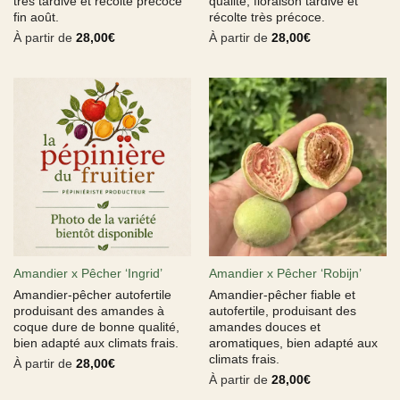
très tardive et récolte précoce
qualité, floraison tardive et
fin août.
récolte très précoce.
À partir de
28,00
€
À partir de
28,00
€
Amandier x Pêcher ‘Ingrid’
Amandier x Pêcher ‘Robijn’
Amandier-pêcher autofertile
Amandier-pêcher fiable et
produisant des amandes à
autofertile, produisant des
coque dure de bonne qualité,
amandes douces et
bien adapté aux climats frais.
aromatiques, bien adapté aux
climats frais.
À partir de
28,00
€
À partir de
28,00
€