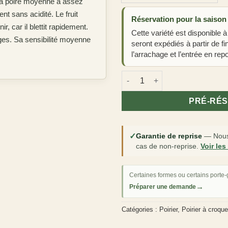
 sa poire moyenne à assez
nt sans acidité. Le fruit
Réservation pour la saison
r, car il blettit rapidement.
Cette variété est disponible à
iges. Sa sensibilité moyenne
seront expédiés à partir de f
l’arrachage et l’entrée en repo
quantité de Poirier 'Légipont'
PRÉ-RÉ
✓
Garantie de reprise
—
Nous
cas de non-reprise.
Voir les
Certaines formes ou certains porte-g
→
Préparer une demande
Catégories :
Poirier
,
Poirier à croque