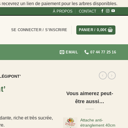
s recevrez un lien de paiement pour les arbres disponibles.
À PROPOS
CONTACT
SE CONNECTER / S’INSCRIRE
PANIER /
0,00
€
EMAIL
07 44 77 25 16
‘LÉGIPONT’
t’
Vous aimerez peut-
être aussi…
dante, riche et très sucrée,
Attache anti-
re.
étranglement 40cm