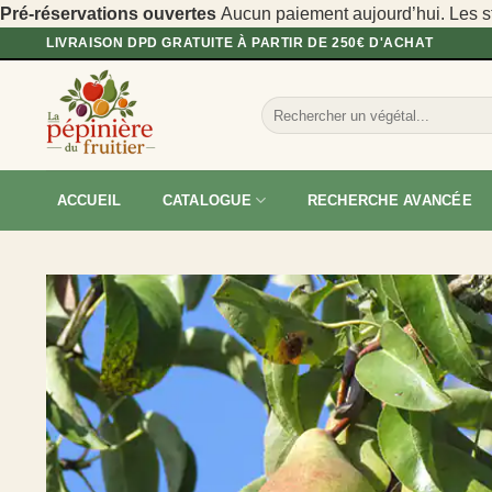
Pré-réservations ouvertes
Aucun paiement aujourd’hui. Les sto
Passer
LIVRAISON DPD GRATUITE À PARTIR DE 250€ D'ACHAT
au
contenu
Recherche
pour :
ACCUEIL
CATALOGUE
RECHERCHE AVANCÉE