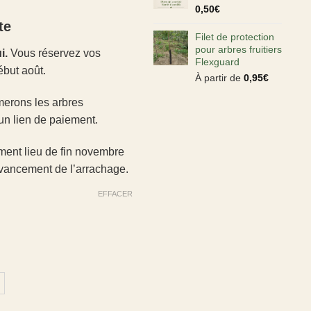
0,50
€
te
Filet de protection
pour arbres fruitiers
i.
Vous réservez vos
Flexguard
ébut août.
À partir de
0,95
€
merons les arbres
un lien de paiement.
ment lieu de fin novembre
’avancement de l’arrachage.
EFFACER