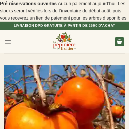
Pré-réservations ouvertes
Aucun paiement aujourd’hui. Les
stocks seront vérifiés lors de l’inventaire de début août, puis
vous recevrez un lien de paiement pour les arbres disponibles.
Passer
LIVRAISON DPD GRATUITE À PARTIR DE 250€ D'ACHAT
au
contenu