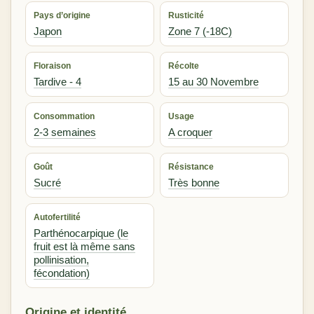
Pays d’origine
Rusticité
Japon
Zone 7 (-18C)
Floraison
Récolte
Tardive - 4
15 au 30 Novembre
Consommation
Usage
2-3 semaines
A croquer
Goût
Résistance
Sucré
Très bonne
Autofertilité
Parthénocarpique (le
fruit est là même sans
pollinisation,
fécondation)
Origine et identité