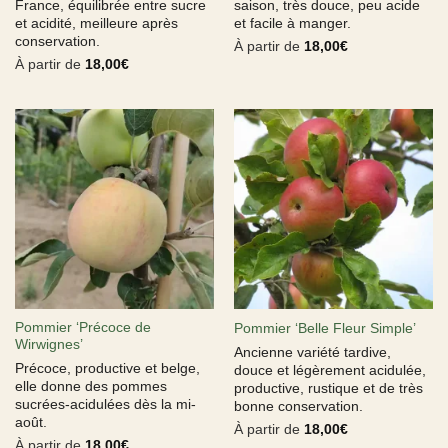
France, équilibrée entre sucre
saison, très douce, peu acide
et acidité, meilleure après
et facile à manger.
conservation.
À partir de
18,00
€
À partir de
18,00
€
Pommier ‘Précoce de
Pommier ‘Belle Fleur Simple’
Wirwignes’
Ancienne variété tardive,
Précoce, productive et belge,
douce et légèrement acidulée,
elle donne des pommes
productive, rustique et de très
sucrées-acidulées dès la mi-
bonne conservation.
août.
À partir de
18,00
€
À partir de
18,00
€