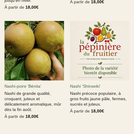
jusqu’en hiver.
À partir de
18,00
€
À partir de
18,00
€
Nashi-poire ‘Bénita’
Nashi ‘Shinseiki’
Nashi de grande qualité,
Nashi précoce populaire, à
croquant, juteux et
gros fruits jaune pâle, fermes,
délicatement aromatique, mûr
sucrés et juteux.
dès la fin août.
À partir de
18,00
€
À partir de
18,00
€