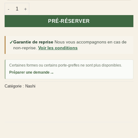
quantité de Nashi-poire 'Shin Li'
PRÉ-RÉSERVER
✓
Garantie de reprise
Nous vous accompagnons en cas de
non-reprise.
Voir les conditions
Certaines formes ou certains porte-greffes ne sont plus disponibles.
→
Préparer une demande
Catégorie :
Nashi