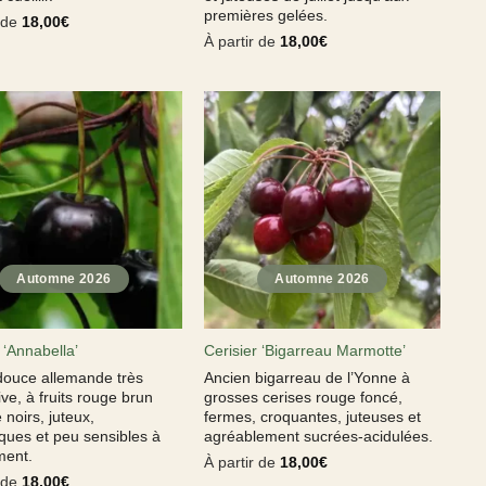
premières gelées.
r de
18,00
€
À partir de
18,00
€
 ‘Annabella’
Cerisier ‘Bigarreau Marmotte’
douce allemande très
Ancien bigarreau de l’Yonne à
ve, à fruits rouge brun
grosses cerises rouge foncé,
noirs, juteux,
fermes, croquantes, juteuses et
ques et peu sensibles à
agréablement sucrées-acidulées.
ment.
À partir de
18,00
€
r de
18,00
€