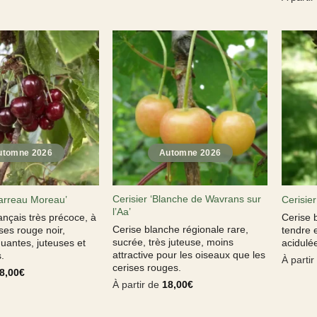
Cerisier ‘Blanche de Wavrans sur
garreau Moreau’
Cerisier
l’Aa’
ançais très précoce, à
Cerise b
Cerise blanche régionale rare,
ses rouge noir,
tendre 
sucrée, très juteuse, moins
uantes, juteuses et
acidulée
attractive pour les oiseaux que les
.
À parti
cerises rouges.
8,00
€
À partir de
18,00
€