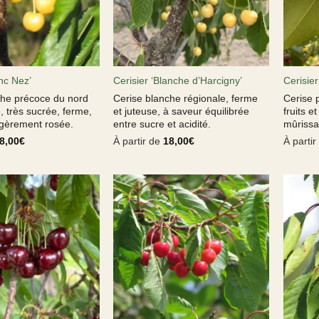
anc Nez’
Cerisier ‘Blanche d’Harcigny’
Cerisier
che précoce du nord
Cerise blanche régionale, ferme
Cerise 
, très sucrée, ferme,
et juteuse, à saveur équilibrée
fruits e
égèrement rosée.
entre sucre et acidité.
mûrissan
8,00
€
À partir de
18,00
€
À parti