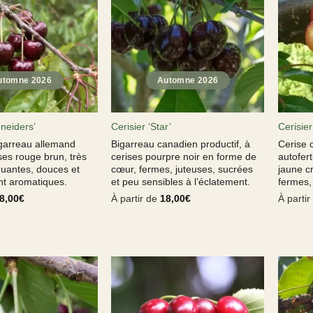
hneiders’
Cerisier ‘Star’
Cerisier
igarreau allemand
Bigarreau canadien productif, à
Cerise 
ises rouge brun, très
cerises pourpre noir en forme de
autofert
quantes, douces et
cœur, fermes, juteuses, sucrées
jaune c
t aromatiques.
et peu sensibles à l’éclatement.
fermes, 
8,00
€
À partir de
18,00
€
À parti