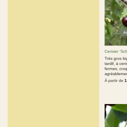
Cerisier ‘Sc
Très gros b
tardif, à cer
fermes, cro
agréablemen
À partir de
1