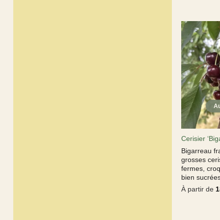
Cerisier ‘Bi
Bigarreau fr
grosses ceri
fermes, croq
bien sucrées
À partir de
1