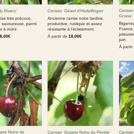
Cerisier
ly Rivers’
Cerisier ‘Géant d’Hedelfingen’
Groise’
ise très précoce,
Ancienne cerise noire tardive,
Bigarre
, savoureuse, parmi
productive, rustique et assez
France,
s à mûrir.
résistante à l’éclatement.
juteuses
8,00
€
À partir de
18,00
€
juin.
À parti
igne Noire de
Cerisier ‘Guigne Noire du Pévèle’
Cerisier