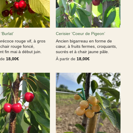
 ‘Burlat’
Cerisier ‘Coeur de Pigeon’
précoce rouge vif, à gros
Ancien bigarreau en forme de
t chair rouge foncé,
cœur, à fruits fermes, croquants,
t fin mai à début juin.
sucrés et à chair jaune pâle.
r de
18,00
€
À partir de
18,00
€