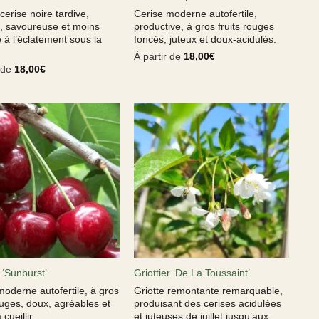
erise noire tardive,
Cerise moderne autofertile,
te, savoureuse et moins
productive, à gros fruits rouges
 à l’éclatement sous la
foncés, juteux et doux-acidulés.
À partir de
18,00
€
r de
18,00
€
 ‘Sunburst’
Griottier ‘De La Toussaint’
moderne autofertile, à gros
Griotte remontante remarquable,
ouges, doux, agréables et
produisant des cerises acidulées
 cueillir.
et juteuses de juillet jusqu’aux