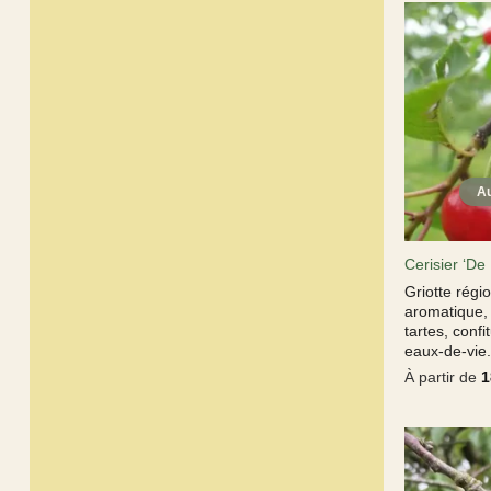
Cerisier ‘D
Griotte régi
aromatique, 
tartes, confi
eaux-de-vie
À partir de
1