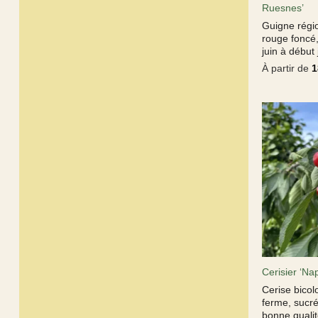
Ruesnes’
Guigne régio
rouge foncé,
juin à début j
À partir de
1
Cerisier ‘Na
Cerise bicolo
ferme, sucré
bonne qualit