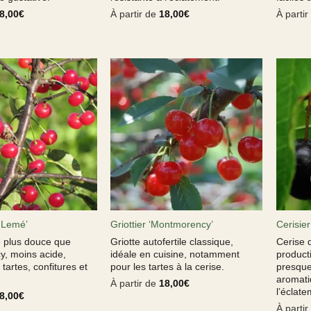
8,00
€
À partir de
18,00
€
À parti
e Lemé’
Griottier ‘Montmorency’
Cerisier
te plus douce que
Griotte autofertile classique,
Cerise 
, moins acide,
idéale en cuisine, notamment
producti
tartes, confitures et
pour les tartes à la cerise.
presque 
.
aromati
À partir de
18,00
€
l’éclate
8,00
€
À parti