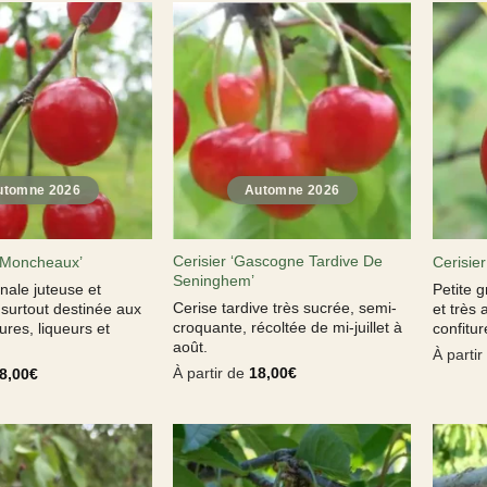
Cerisier ‘Gascogne Tardive De
e Moncheaux’
Cerisier
Seninghem’
onale juteuse et
Petite g
Cerise tardive très sucrée, semi-
surtout destinée aux
et très 
croquante, récoltée de mi-juillet à
tures, liqueurs et
confitur
août.
.
À parti
À partir de
18,00
€
8,00
€