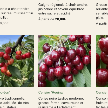
Guigne régionale à chair tendre,
Grosse c
nale à chair tendre,
jus coloré et saveur équilibrée
brillan
 sucrée, mûrissant fin
entre sucre et acidité.
sensible
uillet.
pluie.
À partir de
28,00
€
8,00
€
À parti
poléon’
Cerisier ‘Regina’
Cerisier
re traditionnelle,
Cerise noire tardive moderne,
Cerise 
e-acidulée, de très
grosse, ferme, savoureuse et
fruits r
é gustative.
résistante à l’éclatement.
faciles à