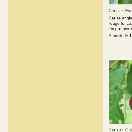
Cerisier ‘Ear
Cerise angla
rouge foncé
les première
À partir de
1
Cerisier ‘Gu