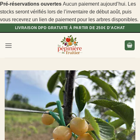
Pré-réservations ouvertes
Aucun paiement aujourd’hui. Les
stocks seront vérifiés lors de l’inventaire de début août, puis
vous recevrez un lien de paiement pour les arbres disponibles.
Passer
LIVRAISON DPD GRATUITE À PARTIR DE 250€ D'ACHAT
au
contenu