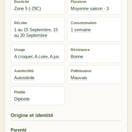
Rusticité
Floraison
Zone 5 (-29C)
Moyenne saison - 3
Récolte
Consommation
1 au 15 Septembre
,
15
1 semaine
au 30 Septembre
Usage
Résistance
A croquer
,
A cuire
,
A jus
Bonne
Autofertilité
Pollinisateur
Autostérile
Mauvais
Ploïdie
Diploïde
Origine et identité
Parenté