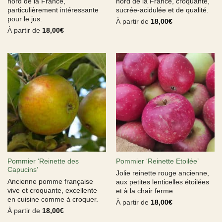
nord de la France,
nord de la France, croquante,
particulièrement intéressante
sucrée-acidulée et de qualité.
pour le jus.
À partir de
18,00
€
À partir de
18,00
€
Pommier ‘Reinette des
Pommier ‘Reinette Etoilée’
Capucins’
Jolie reinette rouge ancienne,
Ancienne pomme française
aux petites lenticelles étoilées
vive et croquante, excellente
et à la chair ferme.
en cuisine comme à croquer.
À partir de
18,00
€
À partir de
18,00
€