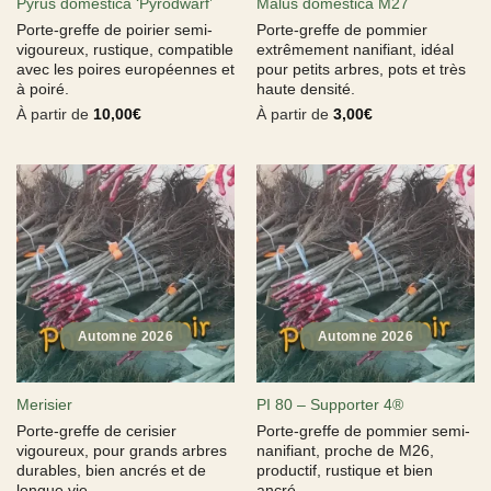
Pyrus domestica ‘Pyrodwarf’
Malus domestica M27
Porte-greffe de poirier semi-
Porte-greffe de pommier
vigoureux, rustique, compatible
extrêmement nanifiant, idéal
avec les poires européennes et
pour petits arbres, pots et très
à poiré.
haute densité.
À partir de
10,00
€
À partir de
3,00
€
Merisier
PI 80 – Supporter 4®
Porte-greffe de cerisier
Porte-greffe de pommier semi-
vigoureux, pour grands arbres
nanifiant, proche de M26,
durables, bien ancrés et de
productif, rustique et bien
longue vie.
ancré.