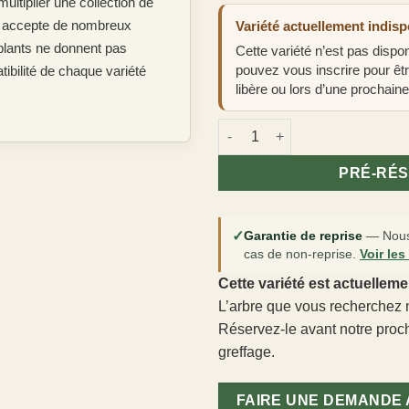
ultiplier une collection de
et accepte de nombreux
Variété actuellement indisp
plants ne donnent pas
Cette variété n’est pas disp
pouvez vous inscrire pour êt
ibilité de chaque variété
libère ou lors d’une prochaine
quantité de Morus alba -Porte-
PRÉ-RÉ
✓
Garantie de reprise
—
Nous
cas de non-reprise.
Voir les
Cette variété est actuelleme
L’arbre que vous recherchez n
Réservez-le avant notre pro
greffage.
FAIRE UNE DEMANDE