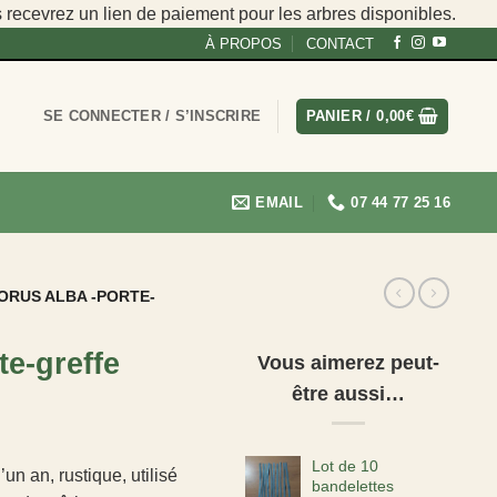
s recevrez un lien de paiement pour les arbres disponibles.
À PROPOS
CONTACT
SE CONNECTER / S’INSCRIRE
PANIER /
0,00
€
EMAIL
07 44 77 25 16
ORUS ALBA -PORTE-
te-greffe
Vous aimerez peut-
être aussi…
Lot de 10
un an, rustique, utilisé
bandelettes