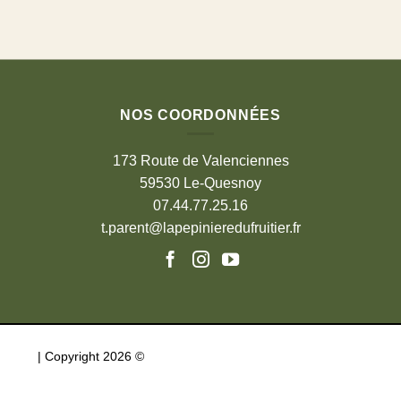
NOS COORDONNÉES
173 Route de Valenciennes
59530 Le-Quesnoy
07.44.77.25.16
t.parent@lapepinieredufruitier.fr
|
Copyright 2026 ©
La Pépinière du Fruitier