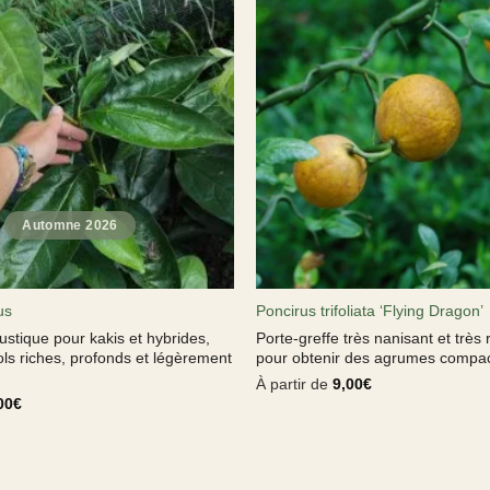
us
Poncirus trifoliata ‘Flying Dragon’
rustique pour kakis et hybrides,
Porte-greffe très nanisant et très 
ls riches, profonds et légèrement
pour obtenir des agrumes compac
À partir de
9,00
€
00
€