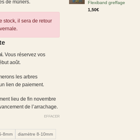
es de mûriers.
Flexiband greffage
1,50
€
 stock, il sera de retour
vernale.
te
i.
Vous réservez vos
ébut août.
merons les arbres
un lien de paiement.
ment lieu de fin novembre
’avancement de l’arrachage.
EFFACER
 6-8mm
diamètre 8-10mm