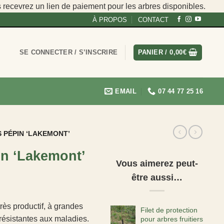
s recevrez un lien de paiement pour les arbres disponibles.
À PROPOS
CONTACT
SE CONNECTER / S’INSCRIRE
PANIER /
0,00
€
EMAIL
07 44 77 25 16
S PÉPIN ‘LAKEMONT’
in ‘Lakemont’
Vous aimerez peut-
être aussi…
rès productif, à grandes
Filet de protection
résistantes aux maladies.
pour arbres fruitiers