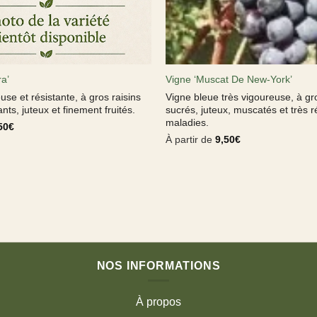
ra’
Vigne ‘Muscat De New-York’
use et résistante, à gros raisins
Vigne bleue très vigoureuse, à gro
ts, juteux et finement fruités.
sucrés, juteux, muscatés et très r
maladies.
50
€
À partir de
9,50
€
NOS INFORMATIONS
À propos