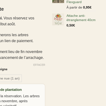
Flexguard
À partir de
0,95
€
te
Attache anti-
i.
Vous réservez vos
étranglement 40cm
ébut août.
0,50
€
merons les arbres
un lien de paiement.
ment lieu de fin novembre
’avancement de l’arrachage.
EFFACER
vigne
ne nue (1 an)
 de plantation
 la réservation. Les arbres
in novembre, après
s végétatif.