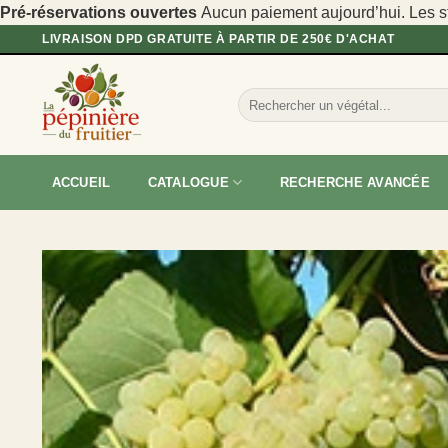
Pré-réservations ouvertes
Aucun paiement aujourd’hui. Les sto
Passer
LIVRAISON DPD GRATUITE À PARTIR DE 250€ D'ACHAT
au
contenu
Recherche
pour :
ACCUEIL
CATALOGUE
RECHERCHE AVANCÉE