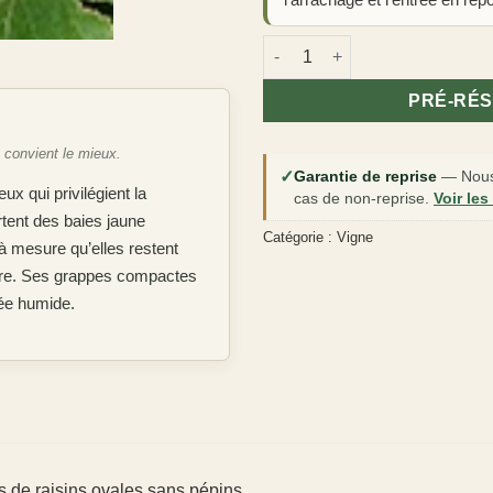
quantité de Vigne sans pépin 
PRÉ-RÉ
e convient le mieux.
✓
Garantie de reprise
—
Nous
x qui privilégient la
cas de non-reprise.
Voir les
rtent des baies jaune
Catégorie :
Vigne
à mesure qu’elles restent
mbre. Ses grappes compactes
née humide.
 de raisins ovales sans pépins.