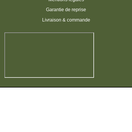
Garantie de reprise
Livraison & commande
Visa
MasterCard
American
PayPal
Express
|
Copyright 2026 ©
La Pépinière du Fruitier
Français