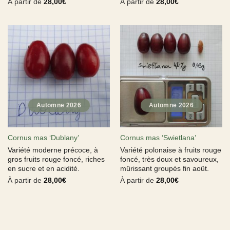
À partir de
28,00
€
À partir de
28,00
€
Cornus mas ‘Dublany’
Cornus mas ‘Swietlana’
Variété moderne précoce, à
Variété polonaise à fruits rouge
gros fruits rouge foncé, riches
foncé, très doux et savoureux,
en sucre et en acidité.
mûrissant groupés fin août.
À partir de
28,00
€
À partir de
28,00
€