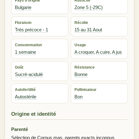
Pays d’origine
Rusticité
Bulgarie
Zone 5 (-29C)
Floraison
Récolte
Très précoce - 1
15 au 31 Aout
Consommation
Usage
1 semaine
A croquer
,
A cuire
,
A jus
Goût
Résistance
Sucré-acidulé
Bonne
Autofertilité
Pollinisateur
Autostérile
Bon
Origine et identité
Parenté
Sélection de Cornus mas, parents exacts inconnus