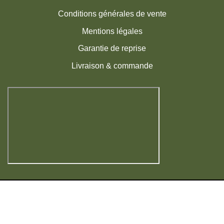
Conditions générales de vente
Mentions légales
Garantie de reprise
Livraison & commande
Visa
MasterCard
American
PayPal
Express
|
Copyright 2026 ©
La Pépinière du Fruitier