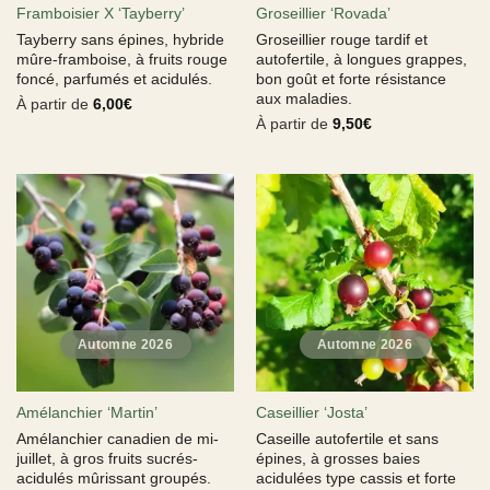
Framboisier X ‘Tayberry’
Groseillier ‘Rovada’
Tayberry sans épines, hybride
Groseillier rouge tardif et
mûre-framboise, à fruits rouge
autofertile, à longues grappes,
foncé, parfumés et acidulés.
bon goût et forte résistance
aux maladies.
À partir de
6,00
€
À partir de
9,50
€
Amélanchier ‘Martin’
Caseillier ‘Josta’
Amélanchier canadien de mi-
Caseille autofertile et sans
juillet, à gros fruits sucrés-
épines, à grosses baies
acidulés mûrissant groupés.
acidulées type cassis et forte