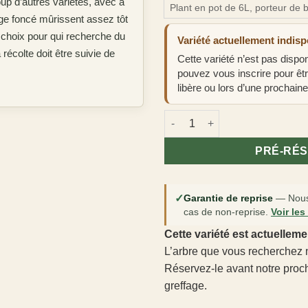
up d’autres variétés, avec à
Plant en pot de 6L, porteur de b
ouge foncé mûrissent assez tôt
t choix pour qui recherche du
Variété actuellement indisp
récolte doit être suivie de
Cette variété n’est pas disp
pouvez vous inscrire pour êt
libère ou lors d’une prochaine
quantité de Cornus mas 'Dubla
PRÉ-RÉ
✓
Garantie de reprise
—
Nous
cas de non-reprise.
Voir les
Cette variété est actuelleme
L’arbre que vous recherchez n
Réservez-le avant notre pro
greffage.