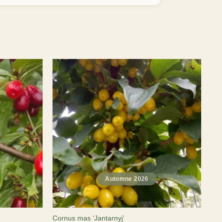
Cornus mas ‘Jantarnyj’