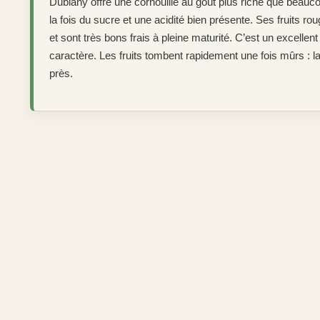
Dublany offre une cornouille au goût plus riche que beauco
la fois du sucre et une acidité bien présente. Ses fruits r
et sont très bons frais à pleine maturité. C’est un excellen
caractère. Les fruits tombent rapidement une fois mûrs : la 
près.