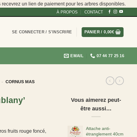
s recevrez un lien de paiement pour les arbres disponibles.
À PROPOS
CONTACT
SE CONNECTER / S’INSCRIRE
PANIER /
0,00
€
EMAIL
07 44 77 25 16
-
CORNUS MAS
blany’
Vous aimerez peut-
être aussi…
Attache anti-
os fruits rouge foncé,
étranglement 40cm