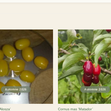
Alosza’
Cornus mas ‘Matador’