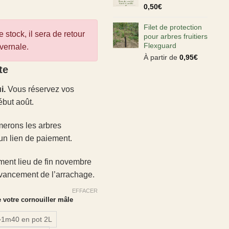
0,50
€
Filet de protection
 stock, il sera de retour
pour arbres fruitiers
Flexguard
vernale.
À partir de
0,95
€
te
i.
Vous réservez vos
ébut août.
merons les arbres
un lien de paiement.
ment lieu de fin novembre
’avancement de l’arrachage.
EFFACER
e votre cornouiller mâle
~1m40 en pot 2L