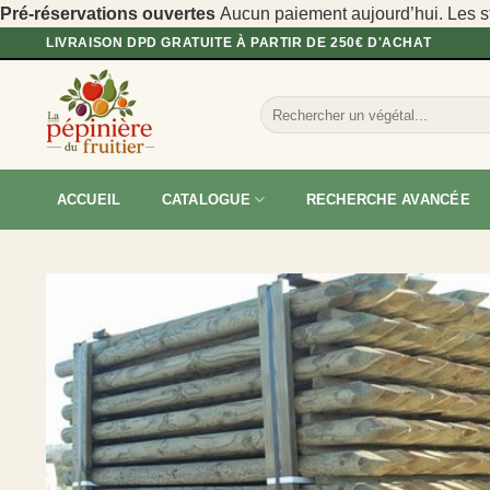
Pré-réservations ouvertes
Aucun paiement aujourd’hui. Les sto
Passer
LIVRAISON DPD GRATUITE À PARTIR DE 250€ D'ACHAT
au
contenu
Recherche
pour :
ACCUEIL
CATALOGUE
RECHERCHE AVANCÉE