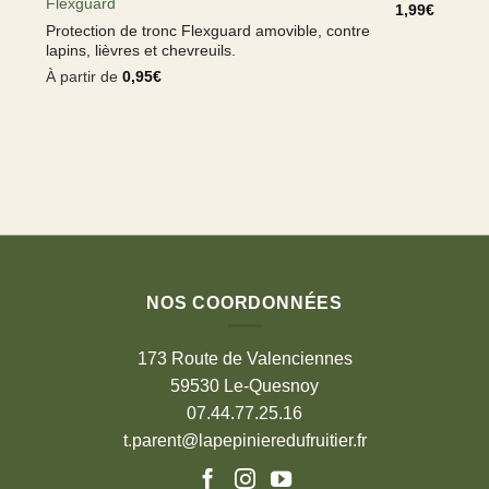
Flexguard
1,99
€
Protection de tronc Flexguard amovible, contre
lapins, lièvres et chevreuils.
À partir de
0,95
€
NOS COORDONNÉES
173 Route de Valenciennes
59530 Le-Quesnoy
07.44.77.25.16
t.parent@lapepinieredufruitier.fr