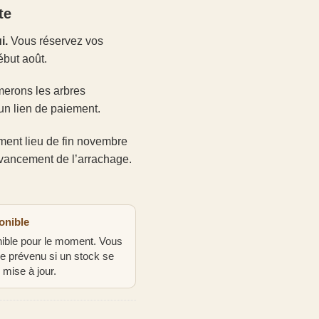
te
i.
Vous réservez vos
ébut août.
merons les arbres
un lien de paiement.
ment lieu de fin novembre
’avancement de l’arrachage.
onible
onible pour le moment. Vous
re prévenu si un stock se
 mise à jour.