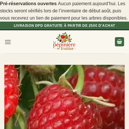
Pré-réservations ouvertes
Aucun paiement aujourd’hui. Les
stocks seront vérifiés lors de l’inventaire de début août, puis
vous recevrez un lien de paiement pour les arbres disponibles.
Passer
LIVRAISON DPD GRATUITE À PARTIR DE 250€ D'ACHAT
au
contenu