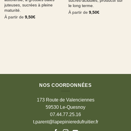
sucrés-acidulés, productif sur
juteuses, sucrées à pleine
le long terme.
maturité.
À partir de
9,50
€
À partir de
9,50
€
NOS COORDONNÉES
173 Route de Valenciennes
59530 Le-Quesnoy
07.44.77.25.16
t.parent@lapepinieredufruitier.fr