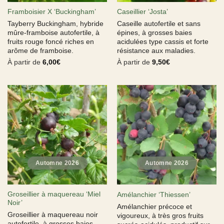
Framboisier X ‘Buckingham’
Caseillier ‘Josta’
Tayberry Buckingham, hybride
Caseille autofertile et sans
mûre-framboise autofertile, à
épines, à grosses baies
fruits rouge foncé riches en
acidulées type cassis et forte
arôme de framboise.
résistance aux maladies.
À partir de
6,00
€
À partir de
9,50
€
Groseillier à maquereau ‘Miel
Amélanchier ‘Thiessen’
Noir’
Amélanchier précoce et
Groseillier à maquereau noir
vigoureux, à très gros fruits
autofertile, à grosses baies