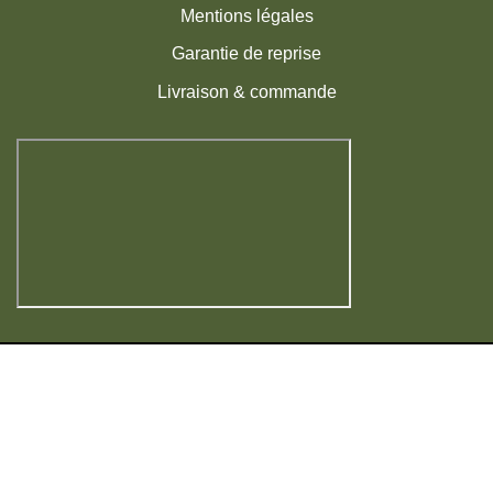
Mentions légales
Garantie de reprise
Livraison & commande
Visa
MasterCard
American
PayPal
Express
|
Copyright 2026 ©
La Pépinière du Fruitier
Français