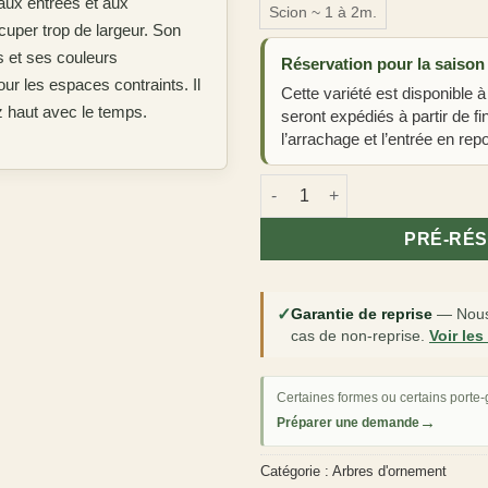
aux entrées et aux
Scion ~ 1 à 2m.
cuper trop de largeur. Son
s et ses couleurs
Réservation pour la saison
ur les espaces contraints. Il
Cette variété est disponible à
z haut avec le temps.
seront expédiés à partir de f
l’arrachage et l’entrée en repo
quantité de Cerisier japonais
PRÉ-RÉ
✓
Garantie de reprise
—
Nous
cas de non-reprise.
Voir les
Certaines formes ou certains porte-g
→
Préparer une demande
Catégorie :
Arbres d'ornement