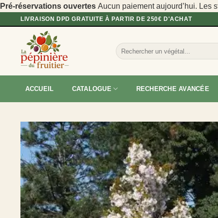
Pré-réservations ouvertes
Aucun paiement aujourd’hui. Les sto
Passer
LIVRAISON DPD GRATUITE À PARTIR DE 250€ D'ACHAT
au
contenu
Recherche
pour :
ACCUEIL
CATALOGUE
RECHERCHE AVANCÉE