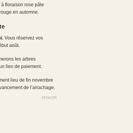
 à floraison rose pâle
 rouge en automne.
te
i.
Vous réservez vos
ébut août.
merons les arbres
un lien de paiement.
ment lieu de fin novembre
’avancement de l’arrachage.
EFFACER