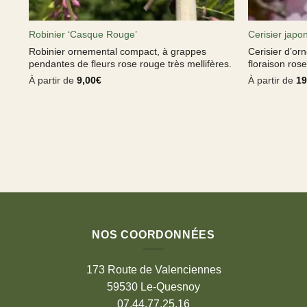
Robinier ‘Casque Rouge’
Cerisier japo
Robinier ornemental compact, à grappes
Cerisier d’or
pendantes de fleurs rose rouge très mellifères.
floraison ros
À partir de
9,00
€
À partir de
19
NOS COORDONNÉES
173 Route de Valenciennes
59530 Le-Quesnoy
07.44.77.25.16