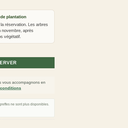
 de plantation
 la réservation. Les arbres
in novembre, après
s végétatif.
 'Amanogawa'
SERVER
 vous accompagnons en
 conditions
reffes ne sont plus disponibles.