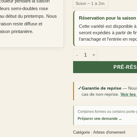
couleur pendant la saison
Scion ~ 1 à 2m.
 fleurs semi-doubles rose
e au début du printemps. Nous
Réservation pour la saison
raison reste diffuse et
Cette variété est disponible à
ison printanière.
seront expédiés à partir de f
l’arrachage et l’entrée en repo
quantité de Cerisier japonais 
PRÉ-RÉ
✓
Garantie de reprise
—
Nous
cas de non-reprise.
Voir les
Certaines formes ou certains porte-g
→
Préparer une demande
Catégorie :
Arbres d'ornement