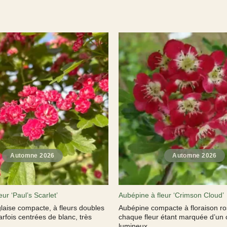
ur ‘Paul’s Scarlet’
Aubépine à fleur ‘Crimson Cloud’
laise compacte, à fleurs doubles
Aubépine compacte à floraison ros
arfois centrées de blanc, très
chaque fleur étant marquée d’un 
lumineux.