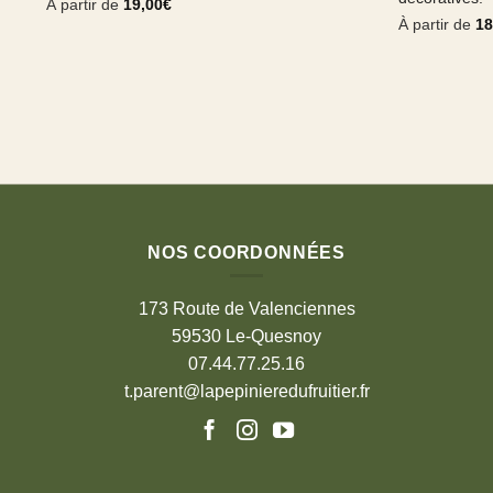
À partir de
19,00
€
À partir de
18
NOS COORDONNÉES
173 Route de Valenciennes
59530 Le-Quesnoy
07.44.77.25.16
t.parent@lapepinieredufruitier.fr