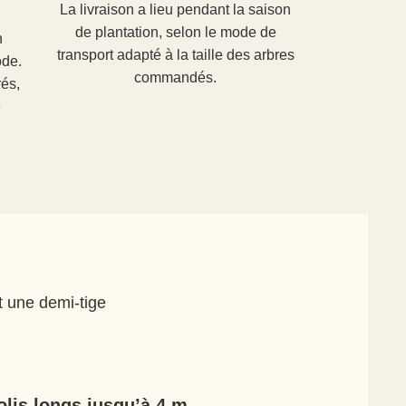
La livraison a lieu pendant la saison
de plantation, selon le mode de
n
transport adapté à la taille des arbres
ode.
commandés.
rés,
e
t une demi-tige
lis longs jusqu’à 4 m