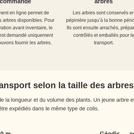
commande
arbres
ent en ligne permet de
Les arbres sont conservés e
s arbres disponibles. Pour
pépinière jusqu’à la bonne péri
ation avant inventaire, le
Ils sont ensuite arrachés, prépa
est demandé uniquement
contrôlés et emballés pour l
uvons fournir les arbres.
transport.
nsport selon la taille des arbres
e la longueur et du volume des plants. Un jeune arbre e
tre expédiés dans le même type de colis.
50 m
Géodis — co